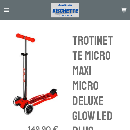
Passer
au
contenu
principal
Trotinet
te Micro
maxi
micro
deluxe
glow LED
149,90 €