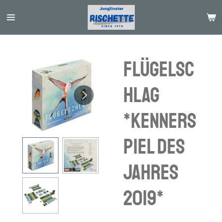
Passer
au
contenu
principal
Flügelsc
hlag
*Kenners
piel des
Jahres
2019*