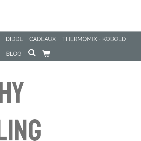
DIDDL
CADEAUX
THERMOMIX - KOBOLD
BLOG
hy
ling