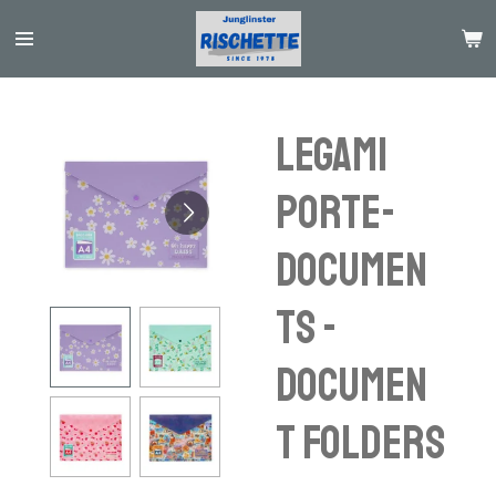
Passer
au
contenu
principal
Legami
porte-
documen
ts -
documen
t folders