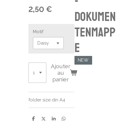
-
2,50 €
Dokumen
tenmapp
Motif
e
NEW
Ajouter
au
panier
folder size din A4
P
P
P
P
a
a
a
a
r
r
r
r
t
t
t
t