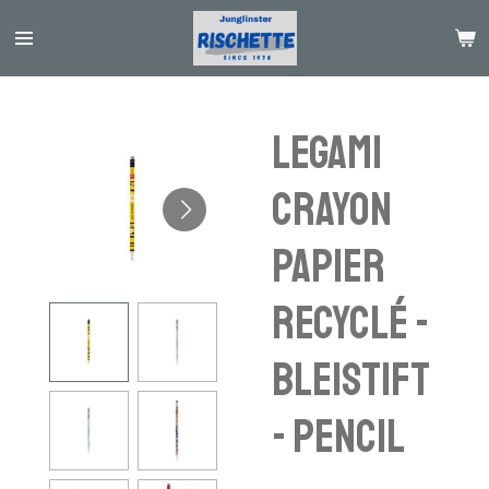
Passer
au
contenu
principal
Legami
crayon
papier
recyclé -
Bleistift
- pencil