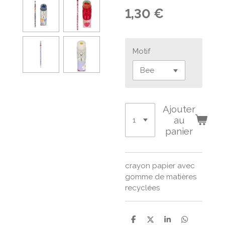
1,30 €
Motif
Ajouter
au
panier
crayon papier avec
gomme de matières
recyclées
P
P
P
P