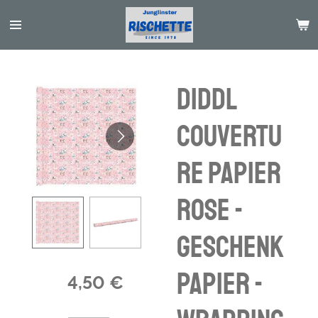
Passer
au
contenu
principal
Diddl
Couvertu
re papier
Rose -
Geschenk
papier -
4,50 €