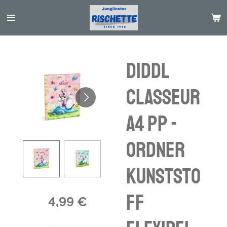
Passer
au
contenu
principal
Diddl
classeur
A4 pp -
Ordner
Kunststo
ff
4,99 €