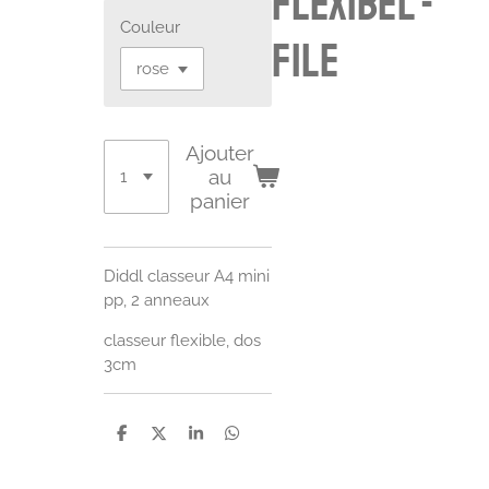
flexibel -
Couleur
File
Ajouter
au
panier
Diddl classeur A4 mini
pp, 2 anneaux
classeur flexible, dos
3cm
P
P
P
P
a
a
a
a
r
r
r
r
t
t
t
t