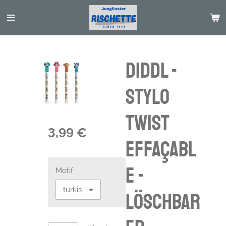
Passer
au
contenu
principal
Diddl -
Stylo
Twist
3,99 €
effaçabl
e -
Motif
löschbar