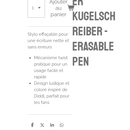
er
Ajouter
au
Kugelsch
panier
reiber -
Stylo effaçable pour
une écriture nette et
erasable
sans erreurs
pen
Mécanisme twist
pratique pour un
usage facile et
rapide
Design ludique et
coloré inspiré de
Diddl, parfait pour
les fans
P
P
P
P