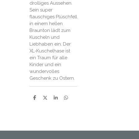
drolliges Aussehen.
Sein super
flauschiges Plüschfell
in einem hellen
Braunton lädt zum
Kuscheln und
Liebhaben ein. Der
XL-Kuschelhase ist
ein Traum für alle
Kinder und ein
wundervolles
Geschenk zu Ostern.
P
P
P
P
a
a
a
a
r
r
r
r
t
t
t
t
a
a
a
a
g
g
g
g
e
e
e
e
r
r
r
r