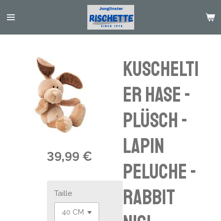
Passer
au
contenu
principal
Kuschelti
er Hase -
Plüsch -
lapin
39,99 €
peluche -
rabbit
Taille