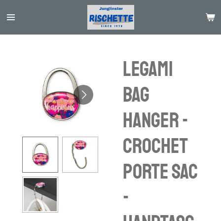
Passer
au
contenu
principal
Legami
BAG
HANGER -
crochet
porte sac
-