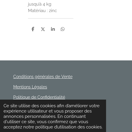
jusqu’à 4 kg
Matériau : zinc
P
P
P
P
a
a
a
a
r
r
r
r
t
t
t
t
a
a
a
a
g
g
g
g
e
e
e
e
r
r
r
r
Conditions générales de Vente
Mentions Légales
Politique de Confidentialité
© 2020 - 2026 Rischette
Ce site utilise des cookies afin d’améliorer votre
Propulsé par
Webador
expérience utilisateur et vous proposer des
annonces personnalisées. En continuant
d'utiliser ce site, vous confirmez que vous
acceptez notre politique d’utilisation des cookies.