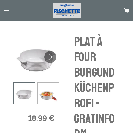
Passer
au
contenu
principal
Plat à
four
BURGUND
KÜCHENP
ROFI -
Gratinfo
18,99 €