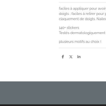
faciles à appliquer pour avo
doigts ; faciles à retirer po
claquement de doigts. Nailed
140+ stickers
Testés dermatologiquement
plusieurs motifs au choix !
P
P
P
a
a
a
r
r
r
t
t
t
a
a
a
g
g
g
e
e
e
r
r
r