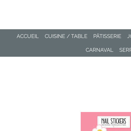
Passer
au
contenu
principal
ACCUEIL
CUISINE / TABLE
PÂTISSERIE
J
CARNAVAL
SER