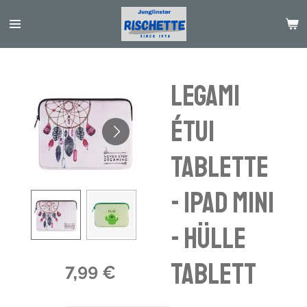
Passer
au
contenu
principal
Legami
étui
tablette
- ipad mini
- Hülle
Tablett
7,99 €