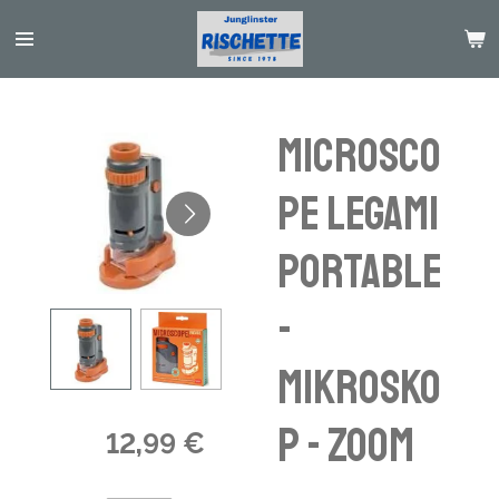
Passer
au
contenu
principal
Microsco
pe Legami
Portable
-
Mikrosko
p - zoom
12,99 €