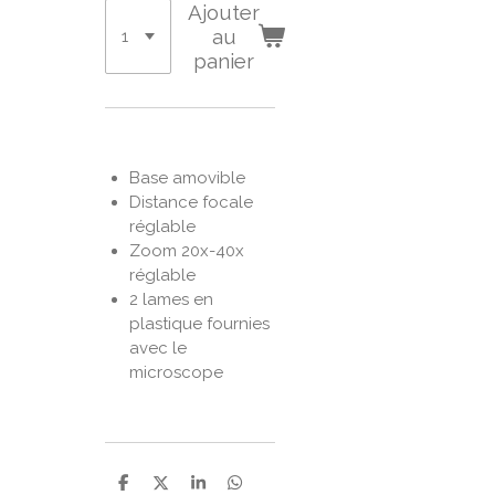
Ajouter
au
panier
Base amovible
Distance focale
réglable
Zoom 20x-40x
réglable
2 lames en
plastique fournies
avec le
microscope
P
P
P
P