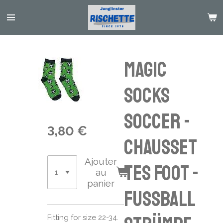
Passer
au
contenu
principal
Magic
Socks
Soccer -
3,80 €
chausset
Ajouter
tes foot -
au
panier
Fussball
Fitting for size 22-34.