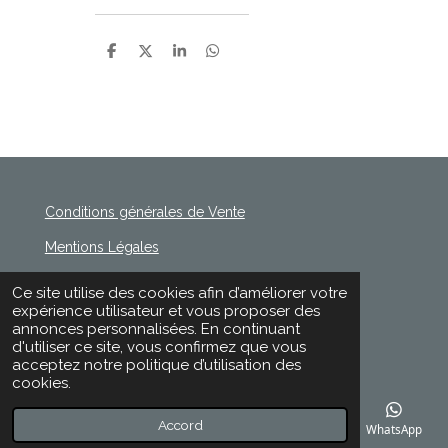
P
P
P
P
a
a
a
a
r
r
r
r
t
t
t
t
a
a
a
a
g
g
g
g
e
e
e
e
r
r
r
r
Conditions générales de Vente
Mentions Légales
Politique de Confidentialité
Ce site utilise des cookies afin d’améliorer votre
© 2020 - 2026 Rischette
expérience utilisateur et vous proposer des
Propulsé par
Webador
annonces personnalisées. En continuant
d'utiliser ce site, vous confirmez que vous
acceptez notre politique d’utilisation des
cookies.
Accord
E-mail
Téléphone
Carte
Facebook
WhatsApp