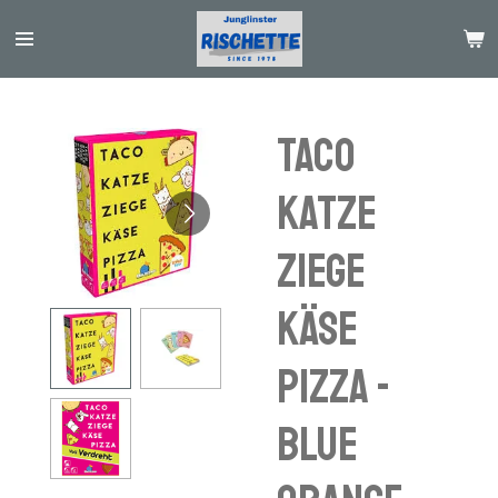
Passer
au
contenu
principal
Taco
Katze
Ziege
Käse
Pizza -
blue