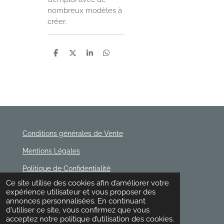
nombreux modèles à
créer.
P
P
P
P
a
a
a
a
r
r
r
r
t
t
t
t
a
a
a
a
g
g
g
g
e
e
e
e
r
r
r
r
Conditions générales de Vente
Mentions Légales
Politique de Confidentialité
© 2020 - 2026 Rischette
Ce site utilise des cookies afin d’améliorer votre
Propulsé par
Webador
expérience utilisateur et vous proposer des
annonces personnalisées. En continuant
d'utiliser ce site, vous confirmez que vous
acceptez notre politique d’utilisation des cookies.