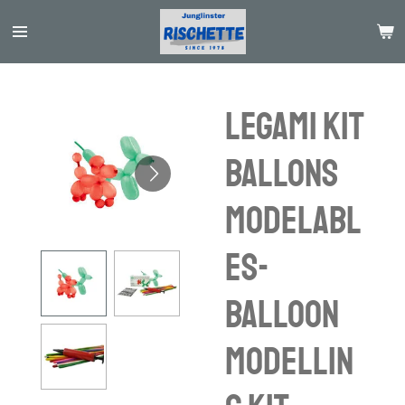
Passer
au
contenu
principal
Legami Kit
Ballons
Modelabl
es-
balloon
modellin