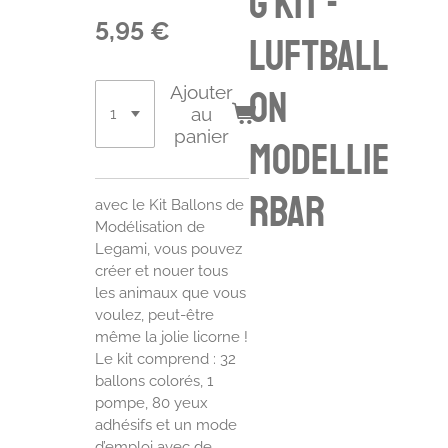
g kit -
5,95 €
Luftball
Ajouter
on
au
panier
modellie
rbar
avec le Kit Ballons de
Modélisation de
Legami, vous pouvez
créer et nouer tous
les animaux que vous
voulez, peut-être
même la jolie licorne !
Le kit comprend : 32
ballons colorés, 1
pompe, 80 yeux
adhésifs et un mode
d’emploi avec de