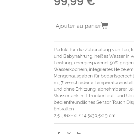
99,99 €
Ajouter au panier
Perfekt für die Zubereitung von Tee, l
und Babynahrung, heißes Wasser in 
Leistung, energiesparend: 50% gege
Wasserkochern, integriertes Heizeleme
Mengenausgaben für bedarfsgerechte
ml, 7 verschiedene Temperatureinstellu
und ohne Erhitzung, abnehmbarer, leic
Wassertank, mit Trockenlauf- und Übe
bedienfreundliches Sensor Touch Disp
Entkalten
2,5 l, (BxHxT): 14,5x30,5x19 cm