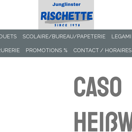
OUETS
SCOLAIRE/BUREAU/PAPETERIE
LEGAMI
RURERIE
PROMOTIONS %
CONTACT / HORAIRES
Caso
Heiß