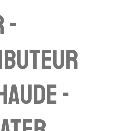
 -
ibuteur
haude -
water