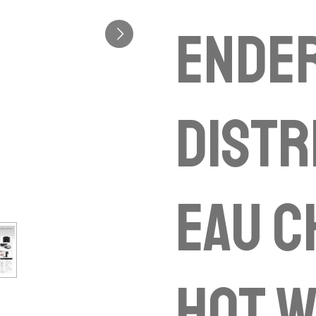
ender
distr
eau c
hot 