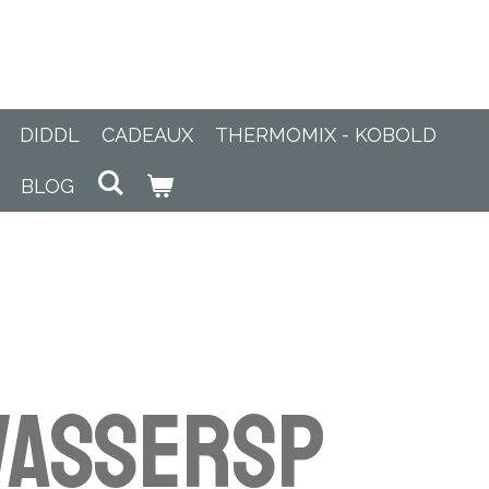
DIDDL
CADEAUX
THERMOMIX - KOBOLD
BLOG
wassersp