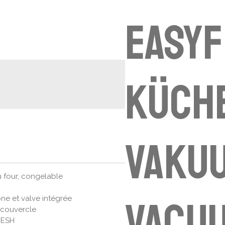
EASY
KÜCHE
Vakuu
u four, congelable
vacuu
one et valve intégrée
 couvercle
RESH