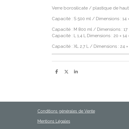
Verre borosilicate / plastique de haut
Capacité : S 500 ml / Dimensions : 14 
Capacité : M 800 ml / Dimensions : 17 
Capacité : L 1,4 L Dimensions : 20 × 14
Capacité : XL 2,7 L / Dimensions : 24 × 
P
P
P
a
a
a
r
r
r
t
t
t
a
a
a
g
g
g
e
e
e
r
r
r
Conditions générales de Vente
Mentions Légales