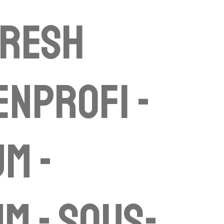
FRESH
NPROFI -
m -
m - sous-