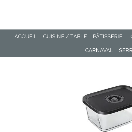
Passer
au
contenu
principal
ACCUEIL
CUISINE / TABLE
PÂTISSERIE
J
CARNAVAL
SER