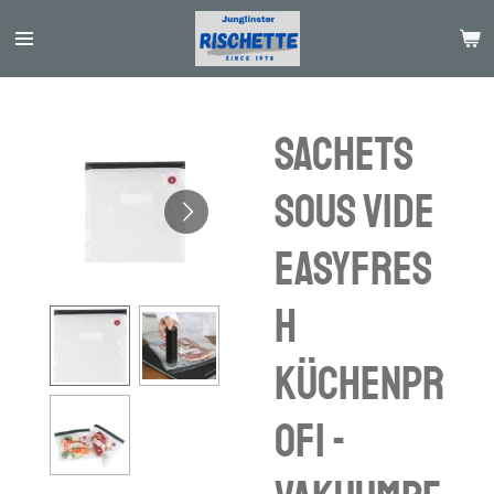
Passer
au
contenu
principal
Sachets
sous vide
EASYFRES
H
KÜCHENPR
OFI -