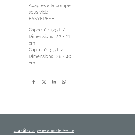
Adaptés à la pompe
sous vide
EASYFRESH
Capacité : 1,25 L /
Dimensions : 22 × 21
cm
Capacité : 5,5 L /
Dimensions : 28 × 40
cm
P
P
P
P
a
a
a
a
r
r
r
r
t
t
t
t
a
a
a
a
g
g
g
g
e
e
e
e
r
r
r
r
Conditions générales de Vente