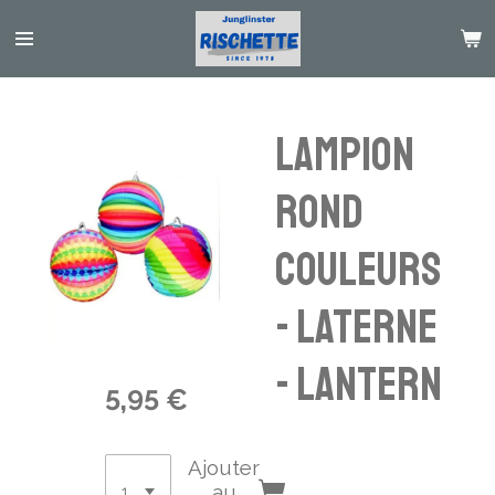
Passer
au
contenu
principal
Lampion
Rond
couleurs
- Laterne
- Lantern
5,95 €
Ajouter
au