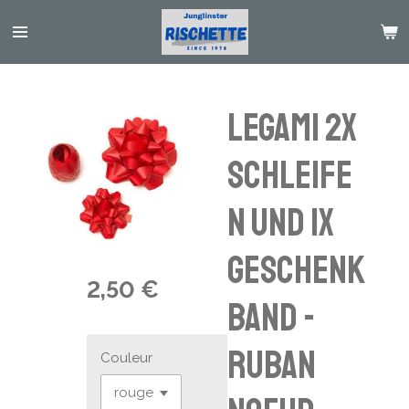
Passer
au
contenu
principal
Legami 2x
Schleife
n und 1x
Geschenk
2,50 €
band -
ruban
Couleur