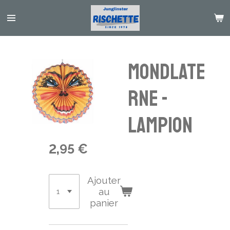
Passer
au
contenu
principal
Mondlate
rne -
lampion
2,95 €
Ajouter
au
panier