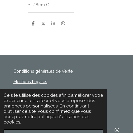
+- 28cm O
P
P
P
P
a
a
a
a
r
r
r
r
t
t
t
t
a
a
a
a
g
g
g
g
e
e
e
e
r
r
r
r
Conditions générales de Vente
Mentions Légales
Politique de Confidentialité
Ce site utilise des cookies afin d’améliorer votre
© 2020 - 2026 Rischette
expérience utilisateur et vous proposer des
Propulsé par
Webador
annonces personnalisées. En continuant
d'utiliser ce site, vous confirmez que vous
acceptez notre politique d’utilisation des
cookies.