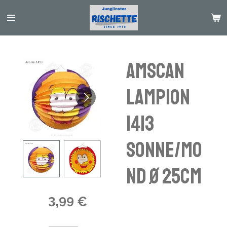
Passer
au
contenu
principal
amscan
Lampion
1413
Sonne/Mo
nd Ø 25cm
3,99 €