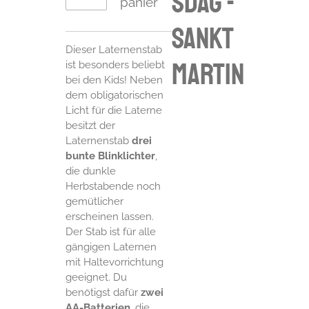
sdag -
panier
Sankt
Dieser Laternenstab
Martin
ist besonders beliebt
bei den Kids! Neben
dem obligatorischen
Licht für die Laterne
besitzt der
Laternenstab
drei
bunte Blinklichter
,
die dunkle
Herbstabende noch
gemütlicher
erscheinen lassen.
Der Stab ist für alle
gängigen Laternen
mit Haltevorrichtung
geeignet. Du
benötigst dafür
zwei
AA-Batterien
, die