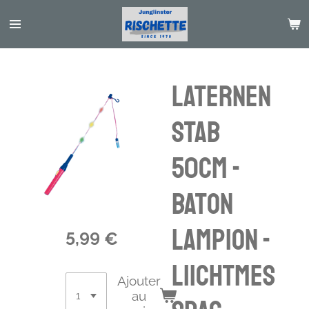
Passer
au
contenu
principal
Laternen
stab
50cm -
baton
lampion -
5,99 €
Liichtmes
Ajouter
au