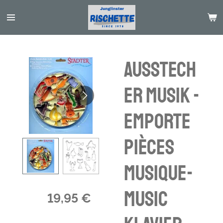
Passer
au
contenu
principal
Ausstech
er Musik -
emporte
pièces
musique-
music
19,95 €