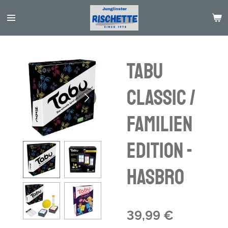
Passer
au
contenu
principal
Tabu
Classic /
Familien
Edition -
Hasbro
39,99 €