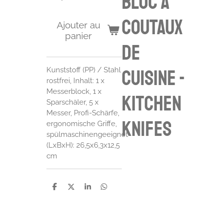
bloc à
coutaux
Ajouter au
panier
de
Kunststoff (PP) / Stahl
cuisine -
rostfrei, Inhalt: 1 x
Messerblock, 1 x
kitchen
Sparschäler, 5 x
Messer, Profi-Schärfe,
knifes
ergonomische Griffe,
spülmaschinengeeignet
(LxBxH): 26,5x6,3x12,5
cm
P
P
P
P
a
a
a
a
r
r
r
r
t
t
t
t
a
a
a
a