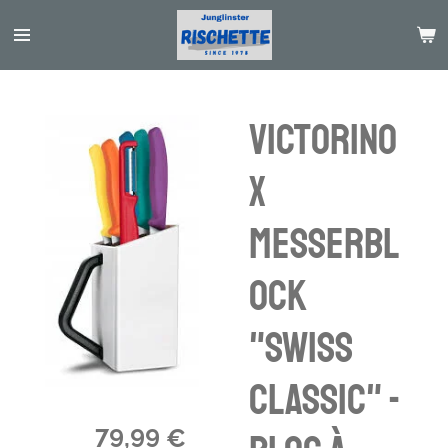
Passer
au
contenu
principal
Victorino
x
Messerbl
ock
"Swiss
Classic" -
79,99 €