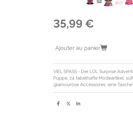
35,99 €
Ajouter au panier
VIEL SPASS - Der LOL Surprise Advents
Puppe, 24 fabelhafte Modeartikel, süß
glamouröse Accessoires, eine Tasche
P
P
P
a
a
a
r
r
r
t
t
t
a
a
a
g
g
g
e
e
e