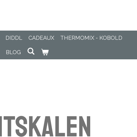
DIDDL
CADEAUX
THERMOMIX - KOBOLD
BLOG
ntskalen