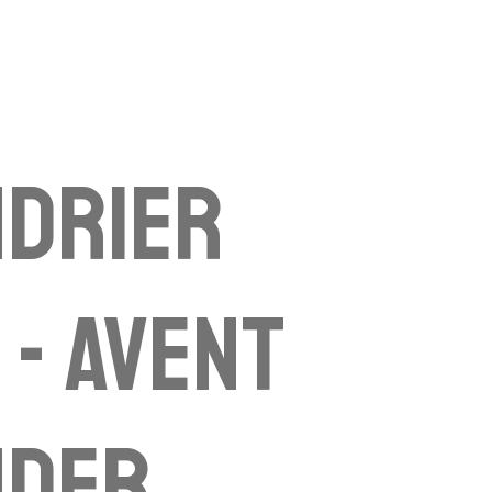
ndrier
 - avent
nder