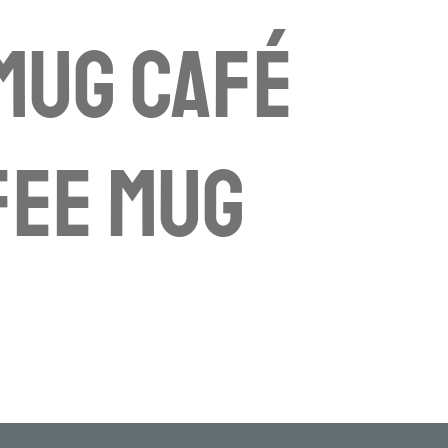
 mug café
fee mug