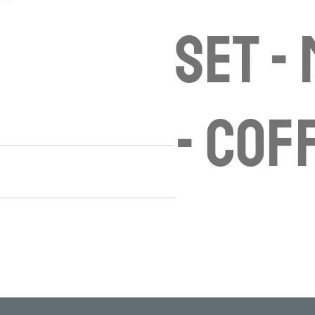
Set -
- cof