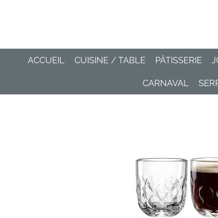
Passer
au
contenu
principal
ACCUEIL
CUISINE / TABLE
PÂTISSERIE
J
CARNAVAL
SER