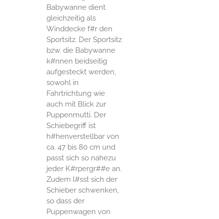
Babywanne dient
gleichzeitig als
Winddecke f#r den
Sportsitz. Der Sportsitz
bzw. die Babywanne
k#nnen beidseitig
aufgesteckt werden,
sowohl in
Fahrtrichtung wie
auch mit Blick zur
Puppenmutti. Der
Schiebegriff ist
h#henverstellbar von
ca. 47 bis 80 cm und
passt sich so nahezu
jeder K#rpergr##e an.
Zudem l#sst sich der
Schieber schwenken,
so dass der
Puppenwagen von