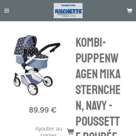
Passer
au
contenu
principal
Kombi-
Puppenw
agen MIKA
Sternche
n, navy -
89,99 €
poussett
Ajouter au
panier