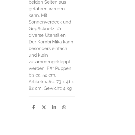
beiden Seiten aus
gefahren werden
kann. Mit
Sonnenverdeck und
Gep#cknetz f#r
diverse Utensilien.
Der Kombi Mika kann
besonders einfach
und klein
zusammengeklappt
werden. F#r Puppen
bis ca. 52 cm.
Artikelma#e: 73 x 41 x
82 cm, Gewicht: 4 kg
P
P
P
P
a
a
a
a
r
r
r
r
t
t
t
t
a
a
a
a
g
g
g
g