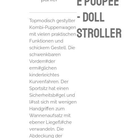
e poupée
- doll
Topmodisch gestylter
Kombi-Puppenwagen
stroller
mit vielen praktischen
Funktionen und
schickem Gestell. Die
schwenkbaren
Vorderr#der
erm#glichen
kinderleichtes
Kurvenfahren. Der
Sportsitz hat einen
Sicherheitsb#gel und
l#sst sich mit wenigen
Handgriffen zum
Wannenaufsatz mit
ebener Liegefl#che
verwandeln. Die
Abdeckung der