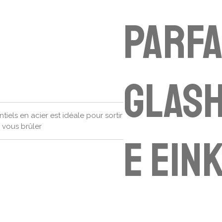
PARFA
Glas
iels en acier est idéale pour sortir
 vous brûler
e Ein