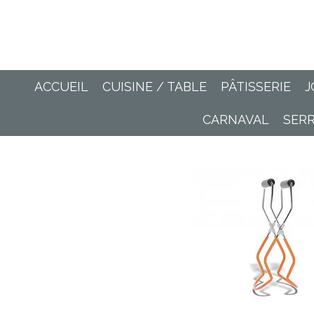
Passer
au
contenu
principal
ACCUEIL
CUISINE / TABLE
PÂTISSERIE
J
CARNAVAL
SER