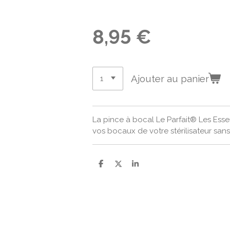
8,95 €
Ajouter au panier
La pince à bocal Le Parfait® Les Essent
vos bocaux de votre stérilisateur sans
P
P
P
a
a
a
r
r
r
t
t
t
a
a
a
g
g
g
e
e
e
r
r
r