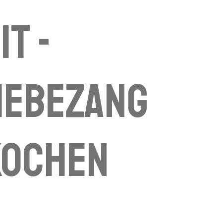
IT -
hebezang
kochen