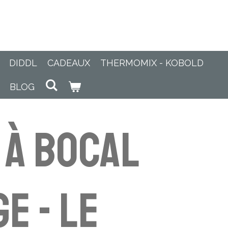
DIDDL
CADEAUX
THERMOMIX - KOBOLD
BLOG
 à Bocal
e - LE