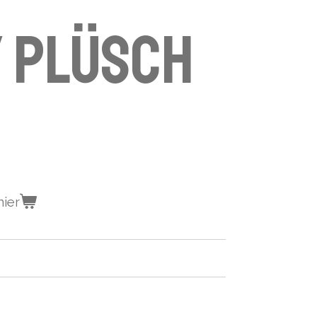
y Plüsch
nier