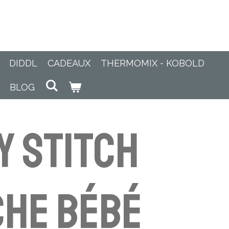
DIDDL
CADEAUX
THERMOMIX - KOBOLD
BLOG
y Stitch
he bébé