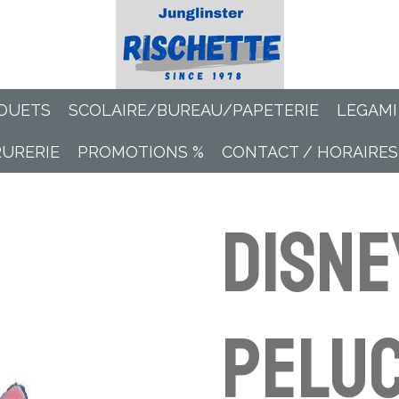
OUETS
SCOLAIRE/BUREAU/PAPETERIE
LEGAMI
RURERIE
PROMOTIONS %
CONTACT / HORAIRES
Disne
peluc