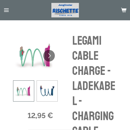
Passer
au
contenu
principal
Legami
cable
charge -
Ladekabe
l -
charging
12,95 €