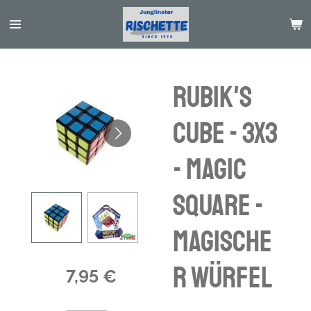
Passer
au
contenu
principal
Rubik's
cube - 3x3
- Magic
Square -
magische
r Würfel
7,95 €