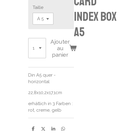
card
Taille
index box
A5
Ajouter
au
panier
Din A5 quer -
horizontal
22,8x10,2x17,1cm
erhätlich in 3 Farben :
rot, creme, gelb
P
P
P
P