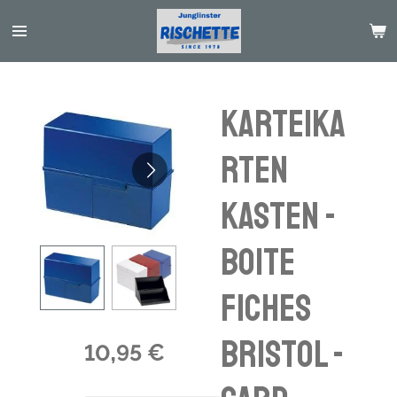
Passer
au
contenu
principal
Karteika
rten
Kasten -
boite
fiches
bristol -
10,95 €