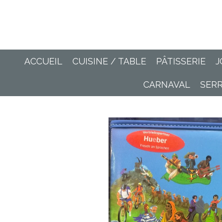
Passer
au
contenu
principal
ACCUEIL
CUISINE / TABLE
PÂTISSERIE
J
CARNAVAL
SER