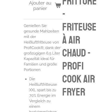
Fritture
Ajouter au
panier
-
friteuse
Genießen Sie
gesunde Mahlzeiten
à air
mit der
Heißluftfritteuse von
ProfiCook®, dank der
chaud -
großzügigen 6,5 Liter
Kapazität ideal für
profi
Familien und große
Portionen
cook air
Die
Heißluftfritteuse
fryer
XXL spart bis zu
70% Energie im
Vergleich zu
einem
herkömmlichen