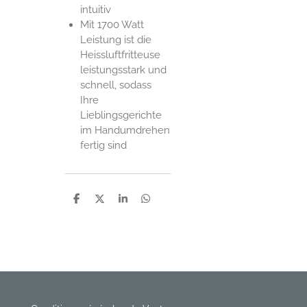
intuitiv
Mit 1700 Watt
Leistung ist die
Heissluftfritteuse
leistungsstark und
schnell, sodass
Ihre
Lieblingsgerichte
im Handumdrehen
fertig sind
P
P
P
P
a
a
a
a
r
r
r
r
t
t
t
t
a
a
a
a
g
g
g
g
e
e
e
e
r
r
r
r