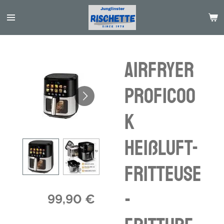
Passer
au
contenu
principal
airfryer
ProfiCoo
k
Heißluft-
Fritteuse
-
99,90 €