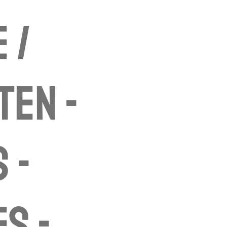
 /
ten -
 -
s -