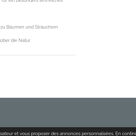
 für ein besonders lehrreiches
 zu Bäumen und Sträuchern
über die Natur
ilisateur et vous proposer des annonces personnalisées. En continu