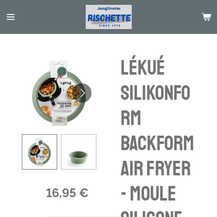
Passer
au
contenu
principal
Lékué
Silikonfo
rm
Backform
Air fryer
- moule
16,95 €