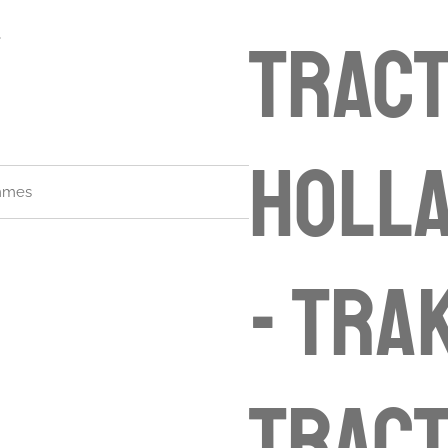
€
Trac
Holla
ammes
- Tra
tract