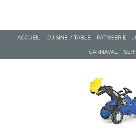
Passer
au
contenu
principal
ACCUEIL
CUISINE / TABLE
PÂTISSERIE
J
CARNAVAL
SER