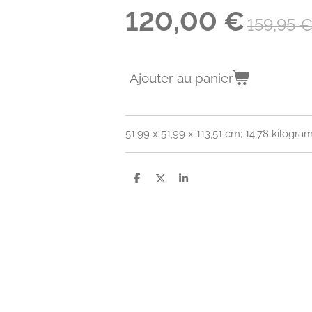
120,00 €
159,95 
Ajouter au panier
51,99 x 51,99 x 113,51 cm; 14,78 kilogr
P
P
P
a
a
a
r
r
r
t
t
t
a
a
a
g
g
g
e
e
e
r
r
r