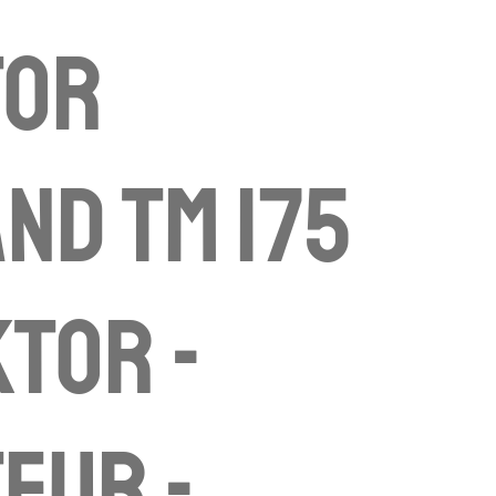
tor
nd TM 175
ktor -
eur -