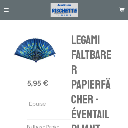
Passer
au
contenu
principal
Legami
Faltbare
r
Papierfä
5,95 €
cher -
Épuisé
éventail
Faltbarer Papier-