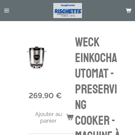
Passer
au
contenu
principal
Weck
Einkocha
utomat -
preservi
269,90 €
ng
Ajouter au
cooker -
panier