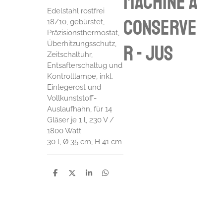
machine à
Edelstahl rostfrei
conserve
18/10, gebürstet,
Präzisionsthermostat,
Überhitzungsschutz,
r - jus
Zeitschaltuhr,
Entsafterschaltug und
Kontrolllampe, inkl.
Einlegerost und
Vollkunststoff-
Auslaufhahn, für 14
Gläser je 1 l, 230 V /
1800 Watt
30 l, Ø 35 cm, H 41 cm
P
P
P
P
a
a
a
a
r
r
r
r
t
t
t
t
a
a
a
a
g
g
g
g
e
e
e
e