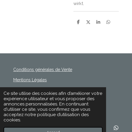
wirkt.
P
P
P
P
a
a
a
a
r
r
r
r
t
t
t
t
a
a
a
a
g
g
g
g
e
e
e
e
r
r
r
r
Conditions générales de Vente
Mentions Légales
Politique de Confidentialité
Ce site utilise des cookies afin d’améliorer votre
© 2020 - 2026 Rischette
expérience utilisateur et vous proposer des
Propulsé par
Webador
annonces personnalisées. En continuant
d'utiliser ce site, vous confirmez que vous
acceptez notre politique d’utilisation des
cookies.