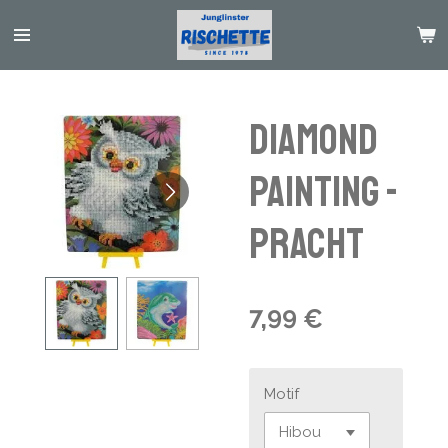
Passer
au
contenu
principal
Diamond
Painting -
Pracht
7,99 €
Motif