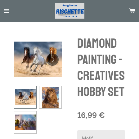
Passer
au
contenu
principal
Diamond
Painting -
Creatives
Hobby Set
16,99 €
Motif