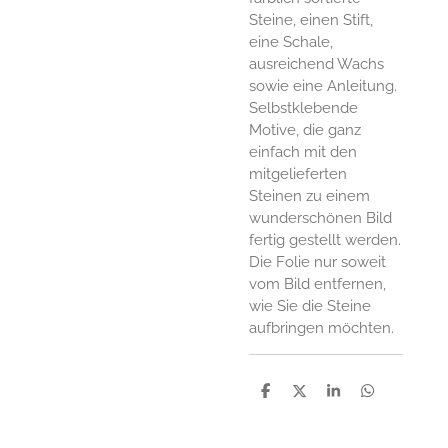
Steine, einen Stift,
eine Schale,
ausreichend Wachs
sowie eine Anleitung.
Selbstklebende
Motive, die ganz
einfach mit den
mitgelieferten
Steinen zu einem
wunderschönen Bild
fertig gestellt werden.
Die Folie nur soweit
vom Bild entfernen,
wie Sie die Steine
aufbringen möchten.
P
P
P
P
a
a
a
a
r
r
r
r
t
t
t
t