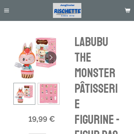
Passer
au
contenu
principal
LABUBU
THE
MONSTER
PÂTISSERI
E
figurine -
19,99 €