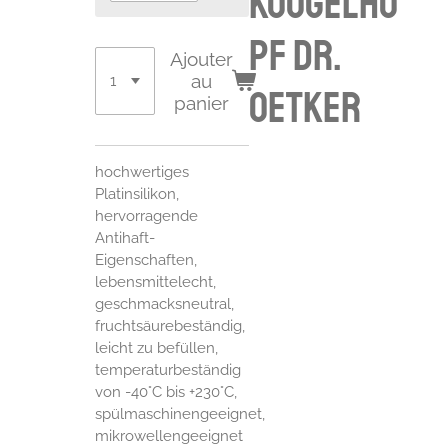
Kougelho
pf Dr.
Ajouter
au
Oetker
panier
hochwertiges
Platinsilikon,
hervorragende
Antihaft-
Eigenschaften,
lebensmittelecht,
geschmacksneutral,
fruchtsäurebeständig,
leicht zu befüllen,
temperaturbeständig
von -40°C bis +230°C,
spülmaschinengeeignet,
mikrowellengeeignet