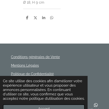
Ø 18, H 9 cm
P
P
P
P
a
a
a
a
r
r
r
r
t
t
t
t
a
a
a
a
g
g
g
g
e
e
e
e
r
r
r
r
Conditions générales de Vente
Mentions Légales
Politique de Confidentialité
© 2020 - 2026 Rischette
Ce site utilise des cookies afin d’améliorer votre
Propulsé par
Webador
expérience utilisateur et vous proposer des
annonces personnalisées. En continuant
d'utiliser ce site, vous confirmez que vous
acceptez notre politique d’utilisation des cookies.
Accord