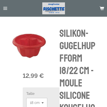
Passer
au
contenu
principal
Silikon-
Gugelhup
fform
18/22 cm -
12,99 €
Moule
silicone
Taille