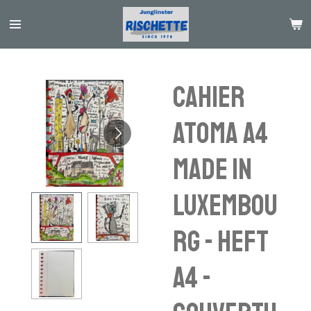
Passer
au
contenu
principal
Cahier
Atoma A4
Made in
Luxembou
rg - Heft
A4 -