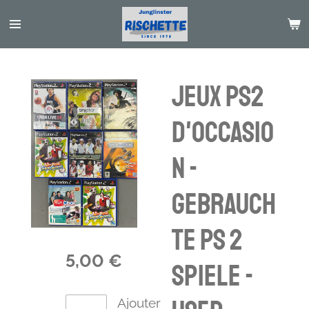
Passer
au
contenu
principal
Jeux PS2
d'occasio
n -
gebrauch
te PS 2
5,00 €
Spiele -
Ajouter