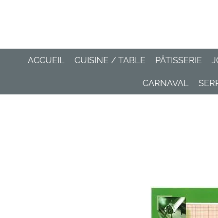
Passer
au
contenu
principal
ACCUEIL
CUISINE / TABLE
PÂTISSERIE
J
CARNAVAL
SER