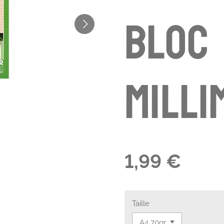
bloc
milli
1,99 €
Taille