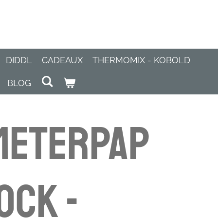
DIDDL
CADEAUX
THERMOMIX - KOBOLD
BLOG
meterpap
ock -